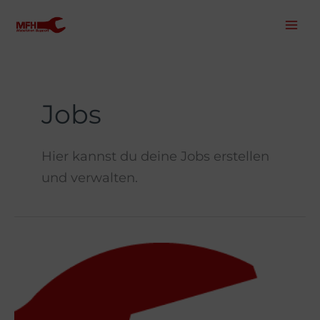
Inhalt
Zum
springen
Inhalt
springen
Jobs
Hier kannst du deine Jobs erstellen
und verwalten.
INDUSTRIEMECHANIKER
/
MECHATRONIKER
(m/w/d)