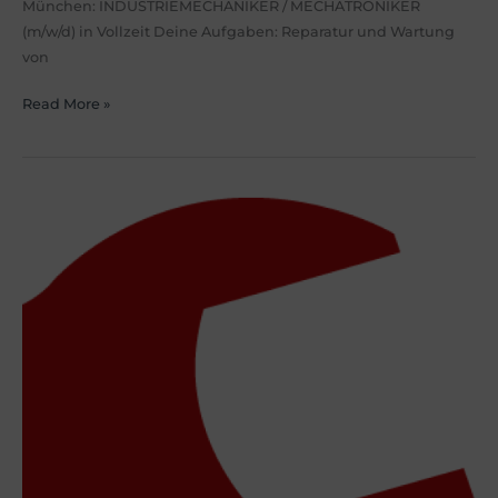
München: INDUSTRIEMECHANIKER / MECHATRONIKER
(m/w/d) in Vollzeit Deine Aufgaben: Reparatur und Wartung
von
Read More »
ENERGIEELEKTRONIKER
–
ANLAGETECHNIK
(m/w/d)