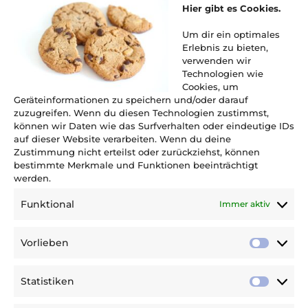
Hier gibt es Cookies.
Um dir ein optimales
„Qualität & Effizienz im Rhythmus unserer Kunden“
L
F
I
Erlebnis zu bieten,
i
a
n
verwenden wir
n
c
s
Technologien wie
Adresse
k
e
t
Cookies, um
MFH Maschinen Support GmbH
e
b
a
Geräteinformationen zu speichern und/oder darauf
Konrad-Zuse-Straße 3a
d
o
g
zuzugreifen. Wenn du diesen Technologien zustimmst,
i
o
r
können wir Daten wie das Surfverhalten oder eindeutige IDs
83607 Holzkirchen
Telefon: +49 8024 4633 879
auf dieser Website verarbeiten. Wenn du deine
n
k
a
Zustimmung nicht erteilst oder zurückziehst, können
m
E-Mail:
support(at)mfh-maschinensupport.de
bestimmte Merkmale und Funktionen beeinträchtigt
+49 176 3439 2410 NOTFALL-SUPPORT HOTLINE
werden.
Links
Funktional
Immer aktiv
Home
Service
Vorlieben
Vorliebe
Support
Statistiken
Statisti
Inspektion